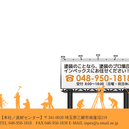
【本社／資材センター】〒341-0028 埼玉県三郷市南蓮沼219
TEL:048-950-1818 FAX:048-950-1838 E-MAIL:inpex@a.email.ne.jp