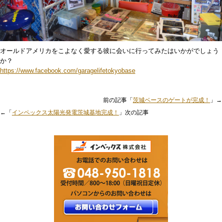
オールドアメリカをこよなく愛する彼に会いに行ってみたはいかがでしょう
か？
https://www.facebook.com/garagelifetokyobase
前の記事「
茨城ベースのゲートが完成！
」→
←「
インペックス太陽光発電茨城基地完成！
」次の記事