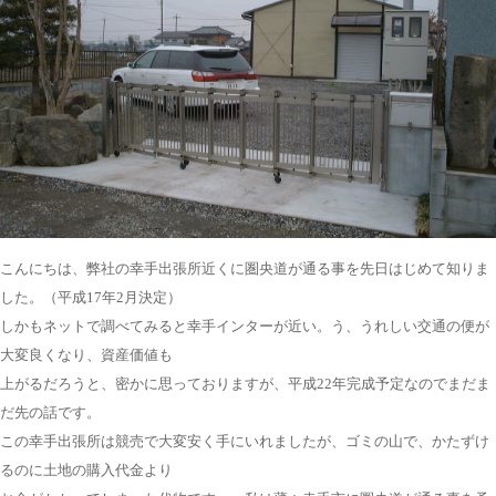
こんにちは、弊社の幸手出張所近くに圏央道が通る事を先日はじめて知りま
した。（平成17年2月決定）
しかもネットで調べてみると幸手インターが近い。う、うれしい交通の便が
大変良くなり、資産価値も
上がるだろうと、密かに思っておりますが、平成22年完成予定なのでまだま
だ先の話です。
この幸手出張所は競売で大変安く手にいれましたが、ゴミの山で、かたずけ
るのに土地の購入代金より