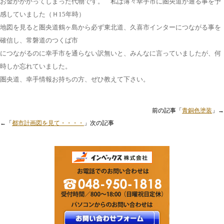
お金がかかってしまった代物です。 私は薄々幸手市に圏央道が通る事を予
感していました（Ｈ15年時）
地図を見ると圏央道鶴ヶ島から必ず東北道、久喜市インターにつながる事を
確信し、常磐道のつくば市
につながるのに幸手市を通らない訳無いと、みんなに言っていましたが、何
時しか忘れていました。
圏央道、幸手情報お持ちの方、ぜひ教えて下さい。
前の記事「
青銅色塗装
」→
←「
都市計画図を見て・・・・
」次の記事