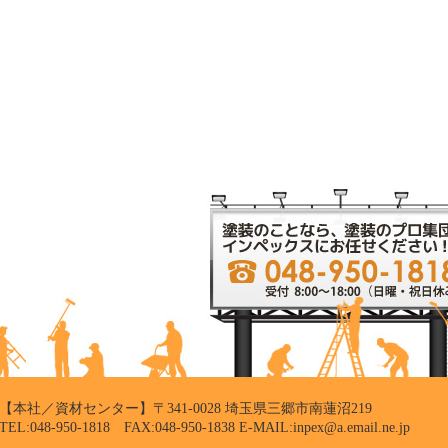
【本社／資材センター】〒341-0028 埼玉県三郷市南蓮沼219
TEL:048-950-1818 FAX:048-950-1838 E-MAIL:inpex@a.email.ne.jp