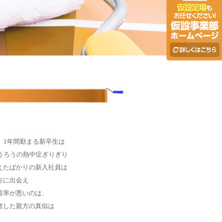
、1年間勤まる新卒生は
うろうの熱中症ぎりぎり
えたばかりの新入社員は
方に出会え
着率が悪いのは、
敬した親方の真似は