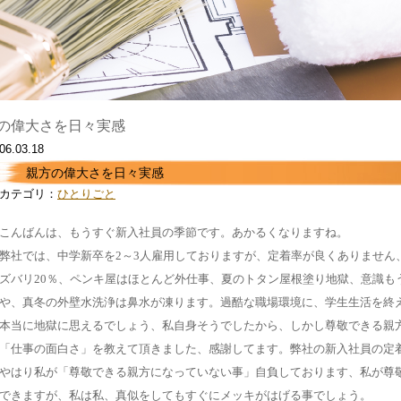
の偉大さを日々実感
06.03.18
親方の偉大さを日々実感
カテゴリ：
ひとりごと
こんばんは、もうすぐ新入社員の季節です。あかるくなりますね。
弊社では、中学新卒を2～3人雇用しておりますが、定着率が良くありません
ズバリ20％、ペンキ屋はほとんど外仕事、夏のトタン屋根塗り地獄、意識も
や、真冬の外壁水洗浄は鼻水が凍ります。過酷な職場環境に、学生生活を終
本当に地獄に思えるでしょう、私自身そうでしたから、しかし尊敬できる親
「仕事の面白さ」を教えて頂きました、感謝してます。弊社の新入社員の定
やはり私が「尊敬できる親方になっていない事」自負しております、私が尊
できますが、私は私、真似をしてもすぐにメッキがはげる事でしょう。