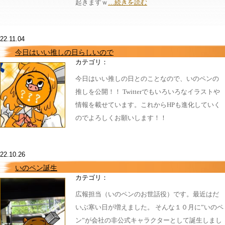
起きますｗ
…続きを読む
22.11.04
今日はいい推しの日らしいので
カテゴリ：
今日はいい推しの日とのことなので、いのペンの
推しを公開！！ Twitterでもいろいろなイラストや
情報を載せています。これからHPも進化していく
のでよろしくお願いします！！
22.10.26
いのペン誕生
カテゴリ：
広報担当（いのペンのお世話役）です。最近はだ
いぶ寒い日が増えました。 そんな１０月に”いのペ
ン”が会社の非公式キャラクターとして誕生しまし